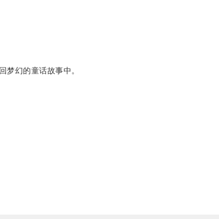
回梦幻的童话故事中。