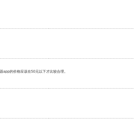
器app的价格应该在50元以下才比较合理。