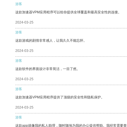
游客
这款加速器VPM应用程序可以给你提供全球覆盖和最高安全性的连接。
2024-03-25
游客
这款游戏的剧情非常感人，让我久久不能忘怀。
2024-03-25
游客
这款软件的界面设计非常简洁，一目了然。
2024-03-25
游客
这款加速器VPM应用程序提供了顶级的安全性和隐私保护。
2024-03-25
游客
这款app就像我的私人助理，随时随地为我的办公提供帮助。我经常需要查