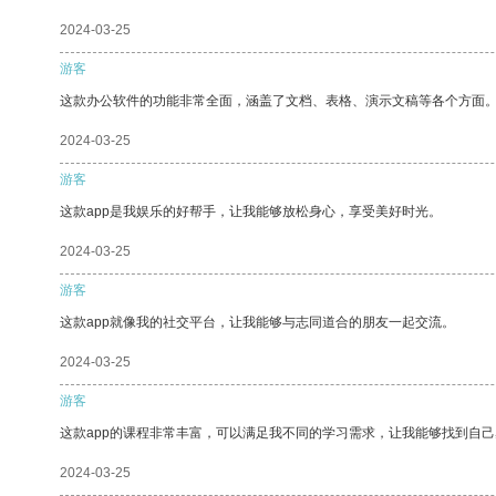
2024-03-25
游客
这款办公软件的功能非常全面，涵盖了文档、表格、演示文稿等各个方面
2024-03-25
游客
这款app是我娱乐的好帮手，让我能够放松身心，享受美好时光。
2024-03-25
游客
这款app就像我的社交平台，让我能够与志同道合的朋友一起交流。
2024-03-25
游客
这款app的课程非常丰富，可以满足我不同的学习需求，让我能够找到自
2024-03-25