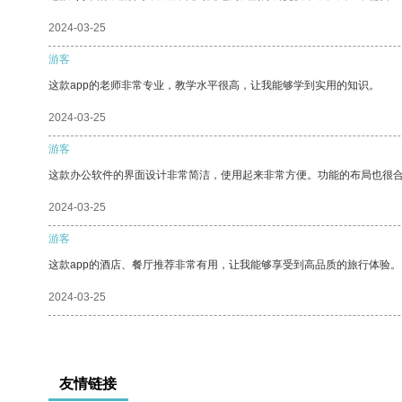
2024-03-25
游客
这款app的老师非常专业，教学水平很高，让我能够学到实用的知识。
2024-03-25
游客
这款办公软件的界面设计非常简洁，使用起来非常方便。功能的布局也很
2024-03-25
游客
这款app的酒店、餐厅推荐非常有用，让我能够享受到高品质的旅行体验。
2024-03-25
友情链接