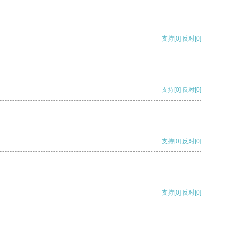
支持
[0]
反对
[0]
支持
[0]
反对
[0]
支持
[0]
反对
[0]
支持
[0]
反对
[0]