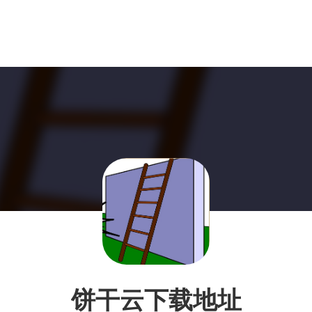
饼干云下载地址