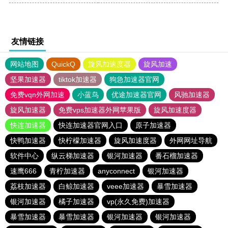
友情链接
网站地图
QuickQ
旋风加速度器
旋风加速
坚果加速器
tiktok加速器
狗急加速器官网
免费vqn外网加速
小蓝鸟
优途加速器官网
风驰加速器
旋风加速器
免费vps加速器外网苹果版
旋风加速度器
快连加速器
快连加速器官网入口
原子加速器
快鸭加速器
快柠檬加速器
旋风加速度器
外网网址导航
软件中心
纵云梯加速器
银河加速器
番石榴加速器
速鹰666
青柠加速器
anyconnect
银河加速器
荔枝加速器
白鲸加速器
veee加速器
暴雪加速器
银河加速器
橘子加速器
vp(永久免费)加速器
暴雪加速器
暴雪加速器
银河加速器
银河加速器