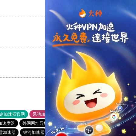
支持
[0]
反对
[0]
支持
[0]
反对
[0]
支持
[0]
反对
[0]
途加速器官网
风驰加速器
旋风加速器
加速度器
外网网址导航
软件中心
纵云梯加速器
雪加速器
银河加速器
橘子加速器
vp(永久免费)加速器