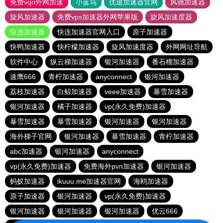
免费vqn外网加速
小蓝鸟
优途加速器官网
风驰加速器
旋风加速器
免费vps加速器外网苹果版
旋风加速度器
快连加速器
快连加速器官网入口
原子加速器
快鸭加速器
快柠檬加速器
旋风加速度器
外网网址导航
软件中心
纵云梯加速器
银河加速器
番石榴加速器
速鹰666
青柠加速器
anyconnect
银河加速器
荔枝加速器
白鲸加速器
veee加速器
暴雪加速器
银河加速器
橘子加速器
vp(永久免费)加速器
暴雪加速器
暴雪加速器
银河加速器
银河加速器
海外梯子官网
银河加速器
暴雪加速器
青柠加速器
abc加速器
银河加速器
anyconnect
vp(永久免费)加速器
免费海外pvn加速器
银河加速器
蚂蚁加速器
ikuuu.me加速器官网
海鸥加速器
原子加速器
银河加速器
vp(永久免费)加速器
银河加速器
银河加速器
银河加速器
优云666