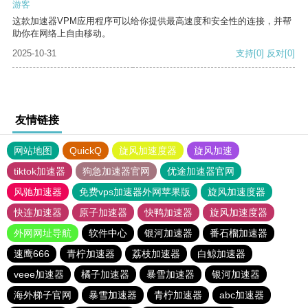
游客
这款加速器VPM应用程序可以给你提供最高速度和安全性的连接，并帮
助你在网络上自由移动。
2025-10-31
支持
[0]
反对
[0]
友情链接
网站地图
QuickQ
旋风加速度器
旋风加速
tiktok加速器
狗急加速器官网
优途加速器官网
风驰加速器
免费vps加速器外网苹果版
旋风加速度器
快连加速器
原子加速器
快鸭加速器
旋风加速度器
外网网址导航
软件中心
银河加速器
番石榴加速器
速鹰666
青柠加速器
荔枝加速器
白鲸加速器
veee加速器
橘子加速器
暴雪加速器
银河加速器
海外梯子官网
暴雪加速器
青柠加速器
abc加速器