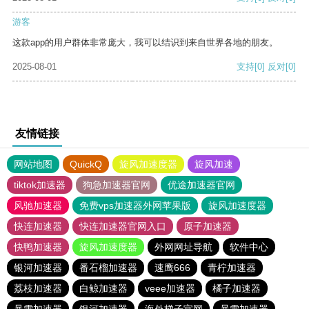
游客
这款app的用户群体非常庞大，我可以结识到来自世界各地的朋友。
2025-08-01
支持
[0]
反对
[0]
友情链接
网站地图
QuickQ
旋风加速度器
旋风加速
tiktok加速器
狗急加速器官网
优途加速器官网
风驰加速器
免费vps加速器外网苹果版
旋风加速度器
快连加速器
快连加速器官网入口
原子加速器
快鸭加速器
旋风加速度器
外网网址导航
软件中心
银河加速器
番石榴加速器
速鹰666
青柠加速器
荔枝加速器
白鲸加速器
veee加速器
橘子加速器