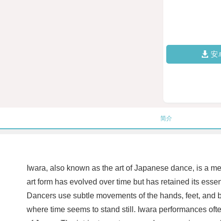
安
简介
Iwara, also known as the art of Japanese dance, is a me
art form has evolved over time but has retained its esse
Dancers use subtle movements of the hands, feet, and bod
where time seems to stand still. Iwara performances ofte