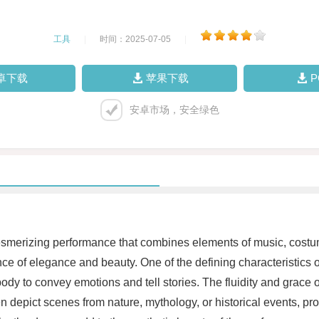
工具
|
时间：2025-07-05
|
卓下载
苹果下载
安卓市场，安全绿色
smerizing performance that combines elements of music, costume,
nce of elegance and beauty. One of the defining characteristics 
y to convey emotions and tell stories. The fluidity and grace of
n depict scenes from nature, mythology, or historical events, pro