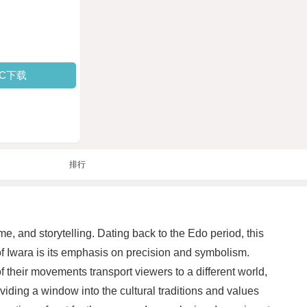
PC下载
排行
 and storytelling. Dating back to the Edo period, this
of Iwara is its emphasis on precision and symbolism.
 their movements transport viewers to a different world,
viding a window into the cultural traditions and values