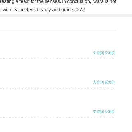
ating a feast for the senses. In conclusion, Iwara is not
d with its timeless beauty and grace.#37#
支持
[0]
反对
[0]
支持
[0]
反对
[0]
支持
[0]
反对
[0]