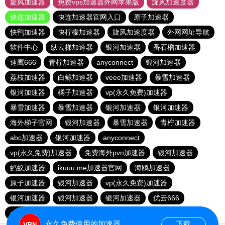
旋风加速器
免费vps加速器外网苹果版
旋风加速度器
快连加速器
快连加速器官网入口
原子加速器
快鸭加速器
快柠檬加速器
旋风加速度器
外网网址导航
软件中心
纵云梯加速器
银河加速器
番石榴加速器
速鹰666
青柠加速器
anyconnect
银河加速器
荔枝加速器
白鲸加速器
veee加速器
暴雪加速器
银河加速器
橘子加速器
vp(永久免费)加速器
暴雪加速器
暴雪加速器
银河加速器
银河加速器
海外梯子官网
银河加速器
暴雪加速器
青柠加速器
abc加速器
银河加速器
anyconnect
vp(永久免费)加速器
免费海外pvn加速器
银河加速器
蚂蚁加速器
ikuuu.me加速器官网
海鸥加速器
原子加速器
银河加速器
vp(永久免费)加速器
银河加速器
银河加速器
银河加速器
优云666
anyconnect
hammer加速器
anyconnect
永久免费使用的加速器
下载