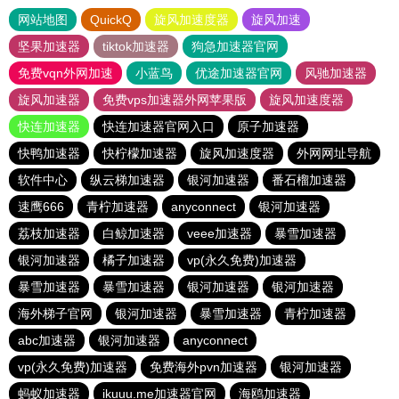
网站地图
QuickQ
旋风加速度器
旋风加速
坚果加速器
tiktok加速器
狗急加速器官网
免费vqn外网加速
小蓝鸟
优途加速器官网
风驰加速器
旋风加速器
免费vps加速器外网苹果版
旋风加速度器
快连加速器
快连加速器官网入口
原子加速器
快鸭加速器
快柠檬加速器
旋风加速度器
外网网址导航
软件中心
纵云梯加速器
银河加速器
番石榴加速器
速鹰666
青柠加速器
anyconnect
银河加速器
荔枝加速器
白鲸加速器
veee加速器
暴雪加速器
银河加速器
橘子加速器
vp(永久免费)加速器
暴雪加速器
暴雪加速器
银河加速器
银河加速器
海外梯子官网
银河加速器
暴雪加速器
青柠加速器
abc加速器
银河加速器
anyconnect
vp(永久免费)加速器
免费海外pvn加速器
银河加速器
蚂蚁加速器
ikuuu.me加速器官网
海鸥加速器