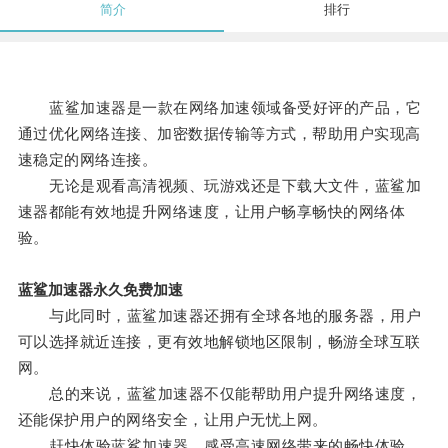
简介
排行
蓝鲨加速器是一款在网络加速领域备受好评的产品，它
通过优化网络连接、加密数据传输等方式，帮助用户实现高
速稳定的网络连接。
无论是观看高清视频、玩游戏还是下载大文件，蓝鲨加
速器都能有效地提升网络速度，让用户畅享畅快的网络体
验。
蓝鲨加速器永久免费加速
与此同时，蓝鲨加速器还拥有全球各地的服务器，用户
可以选择就近连接，更有效地解锁地区限制，畅游全球互联
网。
总的来说，蓝鲨加速器不仅能帮助用户提升网络速度，
还能保护用户的网络安全，让用户无忧上网。
赶快体验蓝鲨加速器，感受高速网络带来的畅快体验