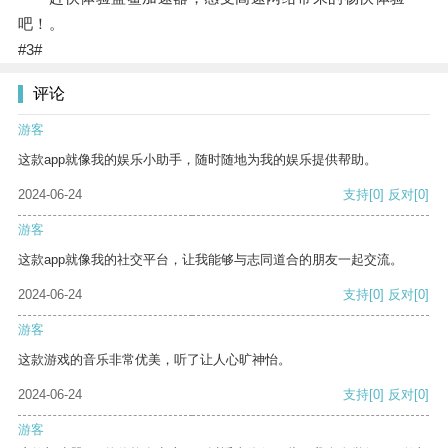
吧！。
#3#
评论
游客
这款app就像我的娱乐小助手，随时随地为我的娱乐提供帮助。
2024-06-24
支持
[0]
反对
[0]
游客
这款app就像我的社交平台，让我能够与志同道合的朋友一起交流。
2024-06-24
支持
[0]
反对
[0]
游客
这款游戏的音乐非常优美，听了让人心旷神怡。
2024-06-24
支持
[0]
反对
[0]
游客