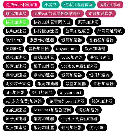
免费vqn外网加速
小蓝鸟
优途加速器官网
风驰加速器
旋风加速器
免费vps加速器外网苹果版
旋风加速度器
快连加速器
快连加速器官网入口
原子加速器
快鸭加速器
快柠檬加速器
旋风加速度器
外网网址导航
软件中心
纵云梯加速器
银河加速器
番石榴加速器
速鹰666
青柠加速器
anyconnect
银河加速器
荔枝加速器
白鲸加速器
veee加速器
暴雪加速器
银河加速器
橘子加速器
vp(永久免费)加速器
暴雪加速器
暴雪加速器
银河加速器
银河加速器
海外梯子官网
银河加速器
暴雪加速器
青柠加速器
abc加速器
银河加速器
anyconnect
vp(永久免费)加速器
免费海外pvn加速器
银河加速器
蚂蚁加速器
ikuuu.me加速器官网
海鸥加速器
原子加速器
银河加速器
vp(永久免费)加速器
银河加速器
银河加速器
银河加速器
优云666