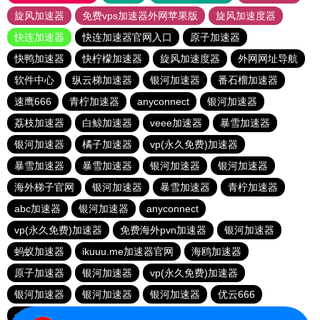
旋风加速器
免费vps加速器外网苹果版
旋风加速度器
快连加速器
快连加速器官网入口
原子加速器
快鸭加速器
快柠檬加速器
旋风加速度器
外网网址导航
软件中心
纵云梯加速器
银河加速器
番石榴加速器
速鹰666
青柠加速器
anyconnect
银河加速器
荔枝加速器
白鲸加速器
veee加速器
暴雪加速器
银河加速器
橘子加速器
vp(永久免费)加速器
暴雪加速器
暴雪加速器
银河加速器
银河加速器
海外梯子官网
银河加速器
暴雪加速器
青柠加速器
abc加速器
银河加速器
anyconnect
vp(永久免费)加速器
免费海外pvn加速器
银河加速器
蚂蚁加速器
ikuuu.me加速器官网
海鸥加速器
原子加速器
银河加速器
vp(永久免费)加速器
银河加速器
银河加速器
银河加速器
优云666
anyconnect
hammer加速器
anyconnect