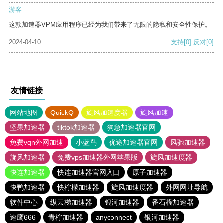
游客
这款加速器VPM应用程序已经为我们带来了无限的隐私和安全性保护。
2024-04-10
支持
[0]
反对
[0]
友情链接
网站地图
QuickQ
旋风加速度器
旋风加速
坚果加速器
tiktok加速器
狗急加速器官网
免费vqn外网加速
小蓝鸟
优途加速器官网
风驰加速器
旋风加速器
免费vps加速器外网苹果版
旋风加速度器
快连加速器
快连加速器官网入口
原子加速器
快鸭加速器
快柠檬加速器
旋风加速度器
外网网址导航
软件中心
纵云梯加速器
银河加速器
番石榴加速器
速鹰666
青柠加速器
anyconnect
银河加速器