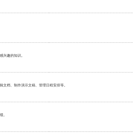
己感兴趣的知识。
编辑文档、制作演示文稿、管理日程安排等。
绩。