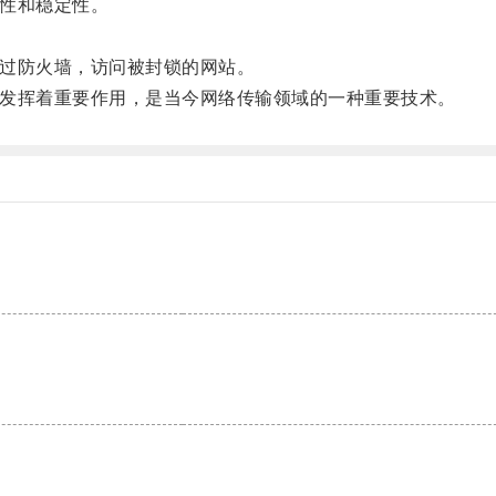
性和稳定性。
绕过防火墙，访问被封锁的网站。
面发挥着重要作用，是当今网络传输领域的一种重要技术。