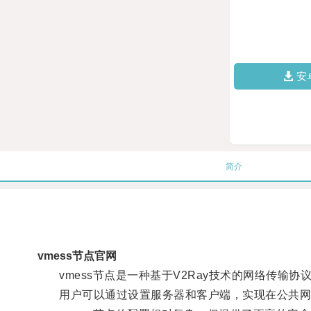
安
简介
vmess节点官网
vmess节点是一种基于V2Ray技术的网络传输
用户可以通过设置服务器和客户端，实现在公共网