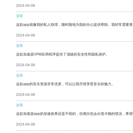
2024-04-08
游客
这款app就像我的私人助理，随时随地为我的办公提供帮助。我经常需要查
2024-04-08
游客
这款加速器VPM应用程序提供了顶级的安全性和隐私保护。
2024-04-08
游客
这款app的音乐资源非常优质，可以让我尽情享受音乐的魅力。
2024-04-08
游客
这款加速器app的加速效果还是不错的，但偶尔也会出现卡顿的情况，希
2024-04-08