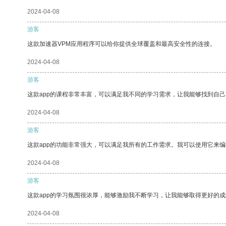
2024-04-08
游客
这款加速器VPM应用程序可以给你提供全球覆盖和最高安全性的连接。
2024-04-08
游客
这款app的课程非常丰富，可以满足我不同的学习需求，让我能够找到自
2024-04-08
游客
这款app的功能非常强大，可以满足我所有的工作需求。我可以使用它来
2024-04-08
游客
这款app的学习氛围很浓厚，能够激励我不断学习，让我能够取得更好的成
2024-04-08