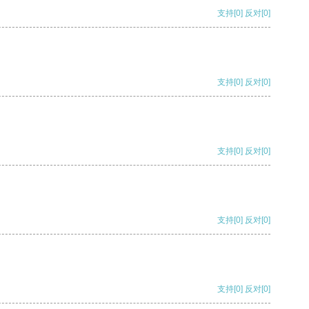
支持
[0]
反对
[0]
支持
[0]
反对
[0]
支持
[0]
反对
[0]
支持
[0]
反对
[0]
支持
[0]
反对
[0]