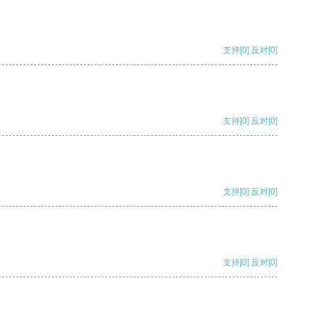
支持
[0]
反对
[0]
支持
[0]
反对
[0]
支持
[0]
反对
[0]
支持
[0]
反对
[0]