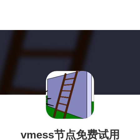
vmess节点免费试用