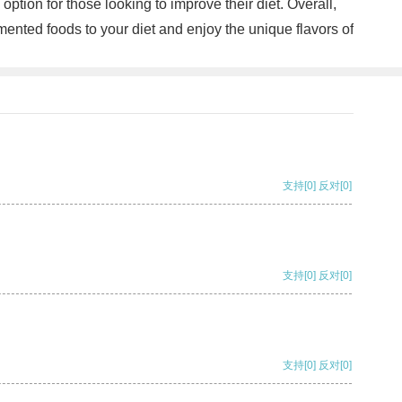
 option for those looking to improve their diet. Overall,
rmented foods to your diet and enjoy the unique flavors of
支持
[0]
反对
[0]
支持
[0]
反对
[0]
支持
[0]
反对
[0]