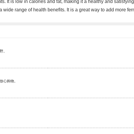
. It is low in calories and fat, making it a healthy and satisfying
 a wide range of health benefits. It is a great way to add more fe
野。
够放心购物。