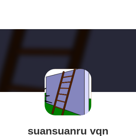
suansuanru vqn