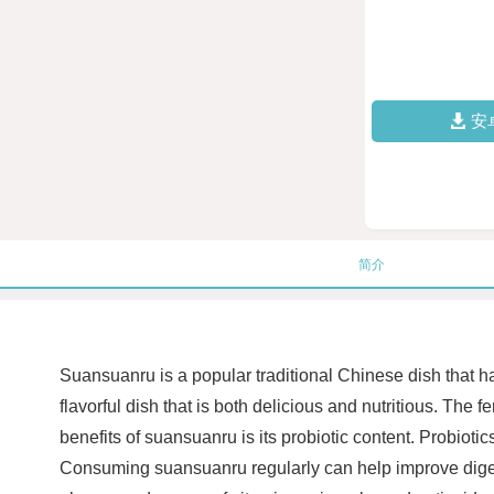
安
简介
Suansuanru is a popular traditional Chinese dish that ha
flavorful dish that is both delicious and nutritious. The
benefits of suansuanru is its probiotic content. Probiotic
Consuming suansuanru regularly can help improve digest