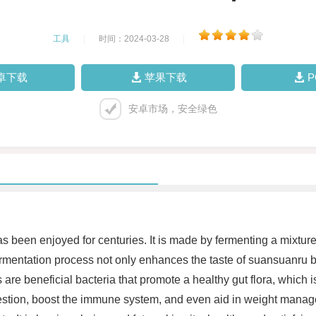
工具
|
时间：2024-03-28
|
卓下载
苹果下载
安卓市场，安全绿色
s been enjoyed for centuries. It is made by fermenting a mixture
 fermentation process not only enhances the taste of suansuanru bu
s are beneficial bacteria that promote a healthy gut flora, which 
ion, boost the immune system, and even aid in weight managemen