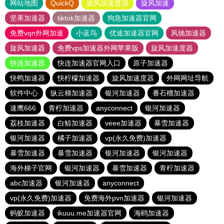
网站地图
QuickQ
旋风加速度器
旋风加速
坚果加速器
tiktok加速器
狗急加速器官网
免费vqn外网加速
小蓝鸟
优途加速器官网
风驰加速器
旋风加速器
免费vps加速器外网苹果版
旋风加速度器
快连加速器
快连加速器官网入口
原子加速器
快鸭加速器
快柠檬加速器
旋风加速度器
外网网址导航
软件中心
纵云梯加速器
银河加速器
番石榴加速器
速鹰666
青柠加速器
anyconnect
银河加速器
荔枝加速器
白鲸加速器
veee加速器
暴雪加速器
银河加速器
橘子加速器
vp(永久免费)加速器
暴雪加速器
暴雪加速器
银河加速器
银河加速器
海外梯子官网
银河加速器
暴雪加速器
青柠加速器
abc加速器
银河加速器
anyconnect
vp(永久免费)加速器
免费海外pvn加速器
银河加速器
蚂蚁加速器
ikuuu.me加速器官网
海鸥加速器