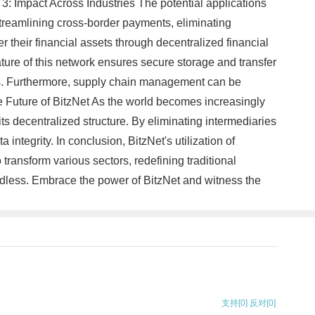
t 3: Impact Across Industries The potential applications
 streamlining cross-border payments, eliminating
r their financial assets through decentralized financial
ature of this network ensures secure storage and transfer
als. Furthermore, supply chain management can be
he Future of BitzNet As the world becomes increasingly
its decentralized structure. By eliminating intermediaries
ntegrity. In conclusion, BitzNet's utilization of
 transform various sectors, redefining traditional
endless. Embrace the power of BitzNet and witness the
支持
[0]
反对
[0]