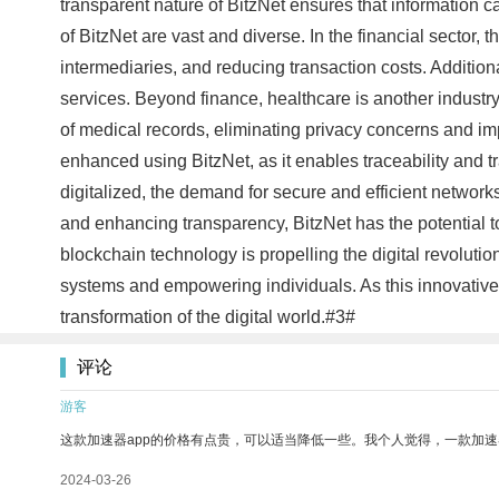
transparent nature of BitzNet ensures that information ca
of BitzNet are vast and diverse. In the financial sector
intermediaries, and reducing transaction costs. Additiona
services. Beyond finance, healthcare is another industry
of medical records, eliminating privacy concerns and i
enhanced using BitzNet, as it enables traceability and 
digitalized, the demand for secure and efficient networks
and enhancing transparency, BitzNet has the potential to 
blockchain technology is propelling the digital revolutio
systems and empowering individuals. As this innovative 
transformation of the digital world.#3#
评论
游客
这款加速器app的价格有点贵，可以适当降低一些。我个人觉得，一款加速
2024-03-26