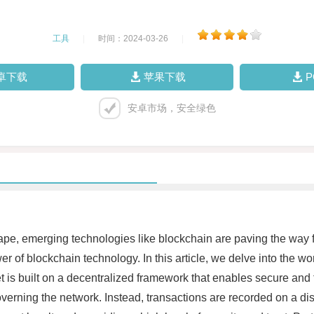
工具
|
时间：2024-03-26
|
卓下载
苹果下载
安卓市场，安全绿色
dscape, emerging technologies like blockchain are paving the wa
 of blockchain technology. In this article, we delve into the worl
 is built on a decentralized framework that enables secure and t
erning the network. Instead, transactions are recorded on a distr