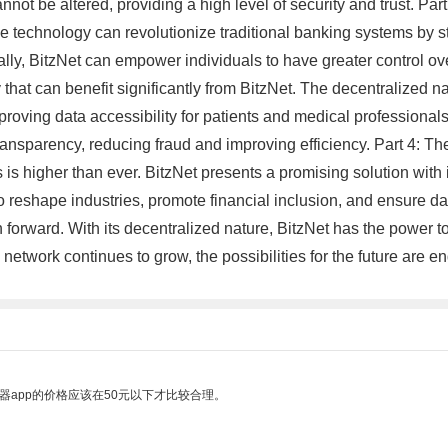
nnot be altered, providing a high level of security and trust. Par
, the technology can revolutionize traditional banking systems by
lly, BitzNet can empower individuals to have greater control ove
 that can benefit significantly from BitzNet. The decentralized n
mproving data accessibility for patients and medical profession
transparency, reducing fraud and improving efficiency. Part 4: T
 is higher than ever. BitzNet presents a promising solution with 
reshape industries, promote financial inclusion, and ensure data i
n forward. With its decentralized nature, BitzNet has the power to
network continues to grow, the possibilities for the future are 
器app的价格应该在50元以下才比较合理。